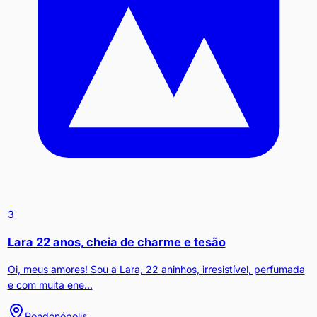
3
Lara 22 anos, cheia de charme e tesão
Oi, meus amores! Sou a Lara, 22 aninhos, irresistível, perfumada
e com muita ene...
Rondonópolis