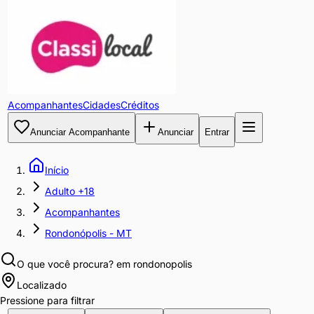
Acompanhantes
Cidades
Créditos
Anunciar Acompanhante
Anunciar
Entrar
Início
Adulto +18
Acompanhantes
Rondonópolis - MT
O que você procura?
em rondonopolis
Localizado
Pressione para filtrar