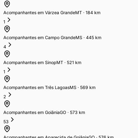
Acompanhantes
em
Várzea Grande
MT
·
184
km
1
Acompanhantes
em
Campo Grande
MS
·
445
km
4
Acompanhantes
em
Sinop
MT
·
521
km
1
Acompanhantes
em
Três Lagoas
MS
·
569
km
2
Acompanhantes
em
Goiânia
GO
·
573
km
53
Acompanhantes
em
Aparecida de Goiânia
GO
·
576
km