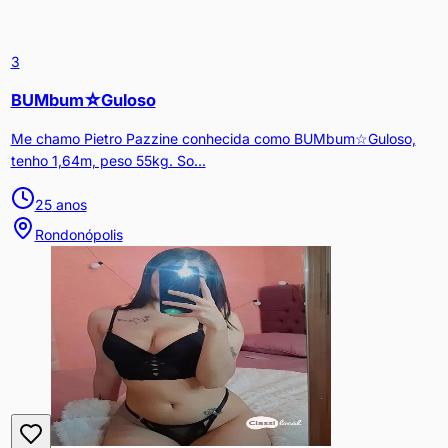
3
BUMbum☆Guloso
Me chamo Pietro Pazzine conhecida como BUMbum☆Guloso,
tenho 1,64m, peso 55kg. So...
25
anos
Rondonópolis