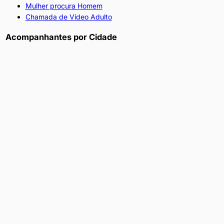
Mulher procura Homem
Chamada de Vídeo Adulto
Acompanhantes por Cidade
Acompanhantes por Bairro
Ajuda
Como Funciona
Anunciar Grátis
Dicas de Segurança
Perguntas Frequentes
EXCLUIR ANÚNCIO
Institucional
Sobre Nós
Termos de Uso
Política de Privacidade
Contato