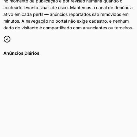
no momento da publicação e por revisão humana quando o
conteúdo levanta sinais de risco. Mantemos o canal de denúncia
ativo em cada perfil — anúncios reportados são removidos em
minutos. A navegação no portal não exige cadastro, e nenhum
dado do visitante é compartilhado com anunciantes ou terceiros.
Anúncios Diários
Conteúdo atualizado 24h por dia em
Rondonópolis
.
Filtros por Bairro
Refine por bairro, preço e disponibilidade.
Privacidade Total