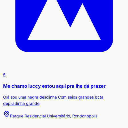
5
Me chamo luccy estou aqui pra lhe dá prazer
Olá sou uma negra delíciinha Com seios grandes bcta
depiladinha grande
Parque Residencial Universitário, Rondonópolis