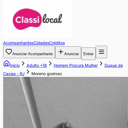
Moreno
gostoso
Procuro
Acompanhantes
Cidades
Créditos
mulheres
maduras
Anunciar Acompanhante
Anunciar
Entrar
🤤
Início
Adulto +18
Homem Procura Mulher
Duque de
Preço:
R$
Caxias
-
RJ
Moreno gostoso
0.00