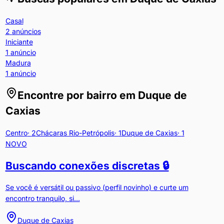
Casal
2
anúncios
Iniciante
1
anúncio
Madura
1
anúncio
Encontre por bairro em
Duque de
Caxias
Centro
·
2
Chácaras Rio-Petrópolis
·
1
Duque de Caxias
·
1
NOVO
Buscando conexões discretas 🔒
Se você é versátil ou passivo (perfil novinho) e curte um
encontro tranquilo, si...
Duque de Caxias