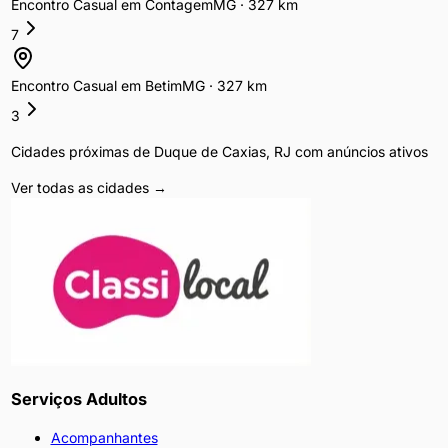
Encontro Casual
em
Contagem
MG
·
327
km
7
Encontro Casual
em
Betim
MG
·
327
km
3
Cidades próximas de
Duque de Caxias
,
RJ
com anúncios ativos
Ver todas as cidades →
Serviços Adultos
Acompanhantes