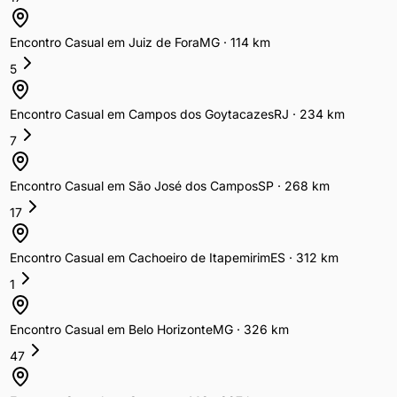
Encontro Casual
em
Juiz de Fora
MG
·
114
km
5
Encontro Casual
em
Campos dos Goytacazes
RJ
·
234
km
7
Encontro Casual
em
São José dos Campos
SP
·
268
km
17
Encontro Casual
em
Cachoeiro de Itapemirim
ES
·
312
km
1
Encontro Casual
em
Belo Horizonte
MG
·
326
km
47