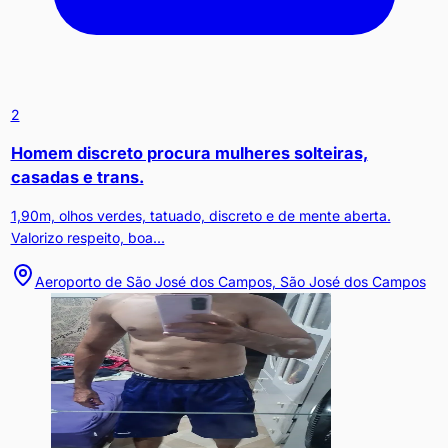
2
Homem discreto procura mulheres solteiras,
casadas e trans.
1,90m, olhos verdes, tatuado, discreto e de mente aberta.
Valorizo respeito, boa...
Aeroporto de São José dos Campos, São José dos Campos