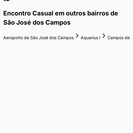
Encontro Casual
em outros bairros de
São José dos Campos
Aeroporto de São José dos Campos
Aquarius I
Campos de
São José
Jardim Oriente
Jardim Santa Inês III
Vila
Maria
Explorar Regiões Próximas
Encontro Casual
em cidades vizinhas de
São José dos Campos
Encontro Casual
em
Guarulhos
SP
·
73
km
23