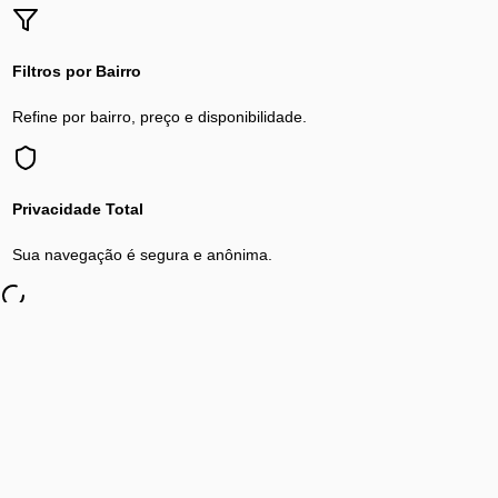
Filtros por Bairro
Refine por bairro, preço e disponibilidade.
Privacidade Total
Sua navegação é segura e anônima.
Explorar Regiões Próximas
Encontro Casual
em cidades vizinhas de
São Paulo