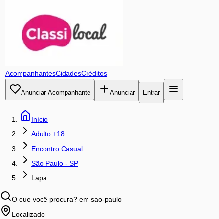
Acompanhantes
Cidades
Créditos
Anunciar Acompanhante
Anunciar
Entrar
Início
Adulto +18
Encontro Casual
São Paulo - SP
Lapa
O que você procura?
em sao-paulo
Localizado