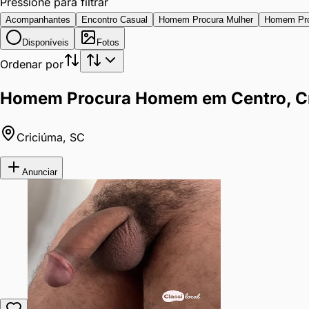
Pressione para filtrar
Acompanhantes
Encontro Casual
Homem Procura Mulher
Homem Pr
Disponíveis
Fotos
Ordenar por
Homem Procura Homem em Centro, C
Criciúma
,
SC
Anunciar