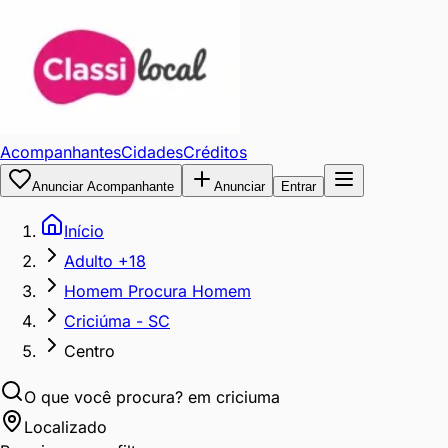
Acompanhantes
Cidades
Créditos
Anunciar Acompanhante
Anunciar
Entrar
Início
Adulto +18
Homem Procura Homem
Criciúma - SC
Centro
O que você procura?
em criciuma
Localizado