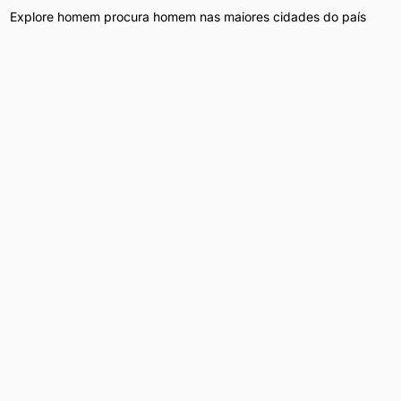
Explore
homem procura homem
nas maiores cidades do país
Homem Procura Homem
em
São Paulo
Homem Procura Homem
em
Curitiba
Homem Procura Homem
em
Rio de Janeiro
Homem Procura Homem
em
Brasília
Homem Procura Homem
em
Belo Horizonte
Homem Procura Homem
em
Porto Alegre
Homem Procura Homem
em
Salvador
Homem Procura Homem
em
Fortaleza
Homem Procura Homem
em
Recife
Homem Procura Homem
em
Goiânia
Homem Procura Homem
em outros