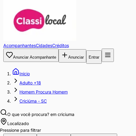
Acompanhantes
Cidades
Créditos
Anunciar Acompanhante
Anunciar
Entrar
Início
Adulto +18
Homem Procura Homem
Criciúma - SC
O que você procura?
em criciuma
Localizado
Pressione para filtrar