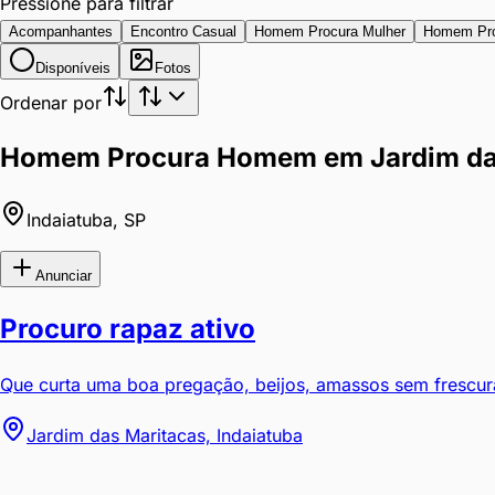
Pressione para filtrar
Acompanhantes
Encontro Casual
Homem Procura Mulher
Homem Pr
Disponíveis
Fotos
Ordenar por
Homem Procura Homem em Jardim das
Indaiatuba
,
SP
Anunciar
Procuro rapaz ativo
Que curta uma boa pregação, beijos, amassos sem frescura.
Jardim das Maritacas, Indaiatuba