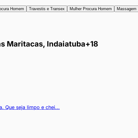
ocura Homem
Travestis e Transex
Mulher Procura Homem
Massagem 
 Maritacas, Indaiatuba
+18
 Que seja limpo e chei...