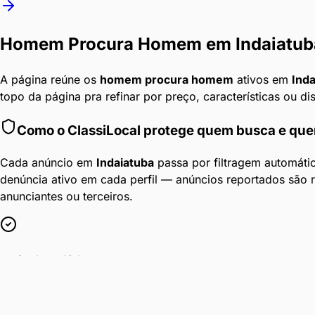
Homem Procura Homem
em
Indaiatub
A página reúne os
homem procura homem
ativos em
Inda
topo da página pra refinar por preço, características ou di
Como o ClassiLocal protege quem busca e qu
Cada anúncio em
Indaiatuba
passa por filtragem automáti
denúncia ativo em cada perfil — anúncios reportados são
anunciantes ou terceiros.
Anúncios Diários
Conteúdo atualizado 24h por dia em
Indaiatuba
.