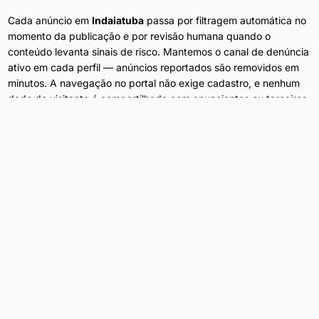
Cada anúncio em
Indaiatuba
passa por filtragem automática no
momento da publicação e por revisão humana quando o
conteúdo levanta sinais de risco. Mantemos o canal de denúncia
ativo em cada perfil — anúncios reportados são removidos em
minutos. A navegação no portal não exige cadastro, e nenhum
dado do visitante é compartilhado com anunciantes ou terceiros.
Anúncios Diários
Conteúdo atualizado 24h por dia em
Indaiatuba
.
Filtros por Bairro
Refine por bairro, preço e disponibilidade.