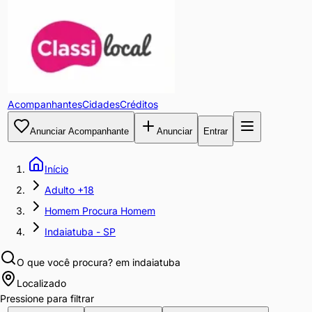
Acompanhantes
Cidades
Créditos
Anunciar Acompanhante
Anunciar
Entrar
Início
Adulto +18
Homem Procura Homem
Indaiatuba - SP
O que você procura?
em indaiatuba
Localizado
Pressione para filtrar