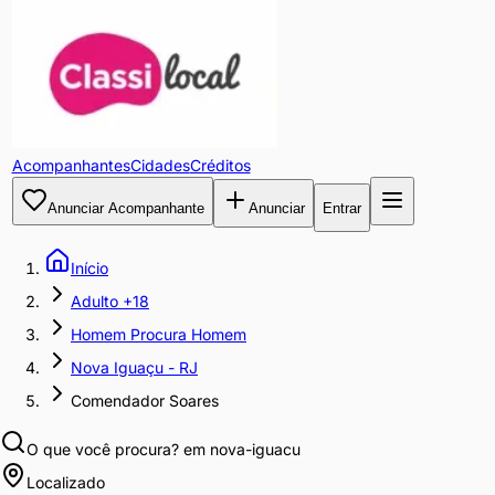
Acompanhantes
Cidades
Créditos
Anunciar Acompanhante
Anunciar
Entrar
Início
Adulto +18
Homem Procura Homem
Nova Iguaçu - RJ
Comendador Soares
O que você procura?
em nova-iguacu
Localizado