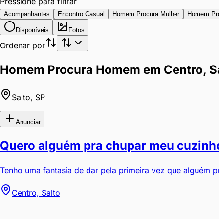
Pressione para filtrar
Acompanhantes
Encontro Casual
Homem Procura Mulher
Homem Pr
Disponíveis
Fotos
Ordenar por
Homem Procura Homem em Centro, S
Salto
,
SP
Anunciar
Quero alguém pra chupar meu cuzinho
Tenho uma fantasia de dar pela primeira vez que alguém pr
Centro, Salto