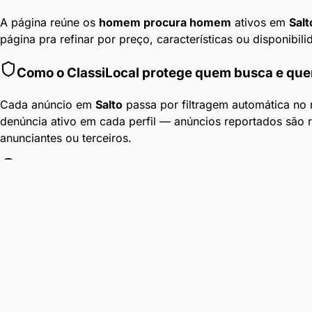
A página reúne os
homem procura homem
ativos em
Salt
página pra refinar por preço, características ou disponibili
Como o ClassiLocal protege quem busca e qu
Cada anúncio em
Salto
passa por filtragem automática no
denúncia ativo em cada perfil — anúncios reportados são
anunciantes ou terceiros.
Anúncios Diários
Conteúdo atualizado 24h por dia em
Salto
.
Filtros por Bairro