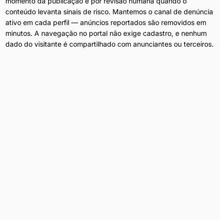
momento da publicação e por revisão humana quando o
conteúdo levanta sinais de risco. Mantemos o canal de denúncia
ativo em cada perfil — anúncios reportados são removidos em
minutos. A navegação no portal não exige cadastro, e nenhum
dado do visitante é compartilhado com anunciantes ou terceiros.
Anúncios Diários
Conteúdo atualizado 24h por dia em
Salto
.
Filtros por Bairro
Refine por bairro, preço e disponibilidade.
Privacidade Total