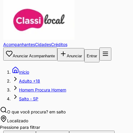
Acompanhantes
Cidades
Créditos
Anunciar Acompanhante
Anunciar
Entrar
Início
Adulto +18
Homem Procura Homem
Salto - SP
O que você procura?
em salto
Localizado
Pressione para filtrar