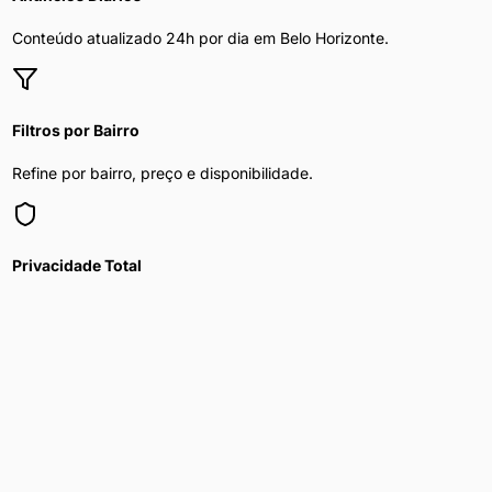
Conteúdo atualizado 24h por dia em
Belo Horizonte
.
Filtros por Bairro
Refine por bairro, preço e disponibilidade.
Privacidade Total
Sua navegação é segura e anônima.
Homem Procura Mulher
em outros
bairros de
Belo Horizonte