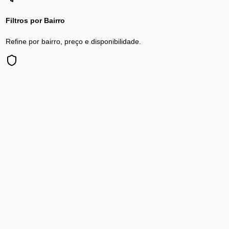
Filtros por Bairro
Refine por bairro, preço e disponibilidade.
Privacidade Total
Sua navegação é segura e anônima.
Homem Procura Mulher
em outros bairros
de
Nova Iguaçu
Bairro da Luz
Cemitério Municipal de Nova Iguaçu
Centro
Comendador Soares
Nova Iguaçu
Posse