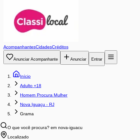
Acompanhantes
Cidades
Créditos
Anunciar Acompanhante
Anunciar
Entrar
Início
Adulto +18
Homem Procura Mulher
Nova Iguaçu - RJ
Grama
O que você procura?
em nova-iguacu
Localizado