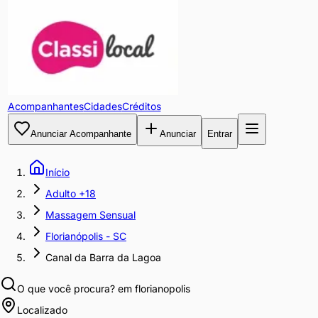
Acompanhantes
Cidades
Créditos
Anunciar Acompanhante
Anunciar
Entrar
Início
Adulto +18
Massagem Sensual
Florianópolis - SC
Canal da Barra da Lagoa
O que você procura?
em florianopolis
Localizado