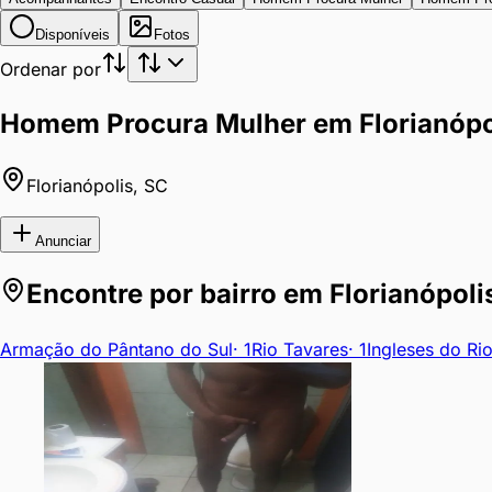
Disponíveis
Fotos
Ordenar por
Homem Procura Mulher em Florianópo
Florianópolis
,
SC
Anunciar
Encontre por bairro em
Florianópoli
Armação do Pântano do Sul
·
1
Rio Tavares
·
1
Ingleses do Ri