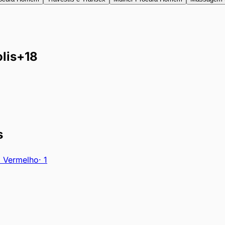
lis
+18
s
o Vermelho
·
1