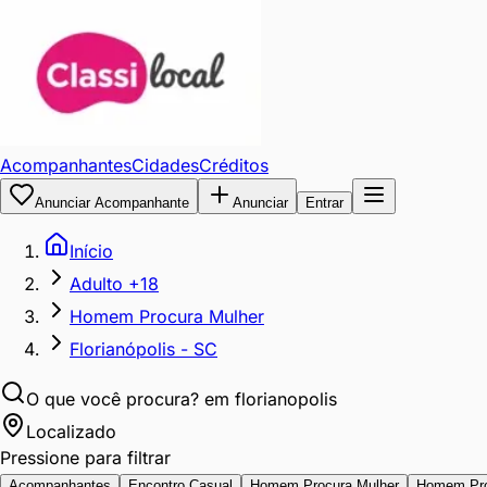
Acompanhantes
Cidades
Créditos
Anunciar Acompanhante
Anunciar
Entrar
Início
Adulto +18
Homem Procura Mulher
Florianópolis - SC
O que você procura?
em florianopolis
Localizado
Pressione para filtrar
Acompanhantes
Encontro Casual
Homem Procura Mulher
Homem Pr