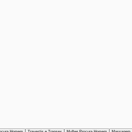
ocura Homem
Travestis e Transex
Mulher Procura Homem
Massagem 