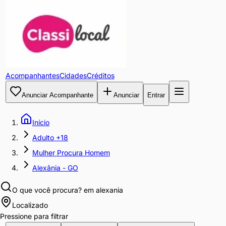
Acompanhantes
Cidades
Créditos
Anunciar Acompanhante
Anunciar
Entrar
Início
Adulto +18
Mulher Procura Homem
Alexânia - GO
O que você procura?
em alexania
Localizado
Pressione para filtrar