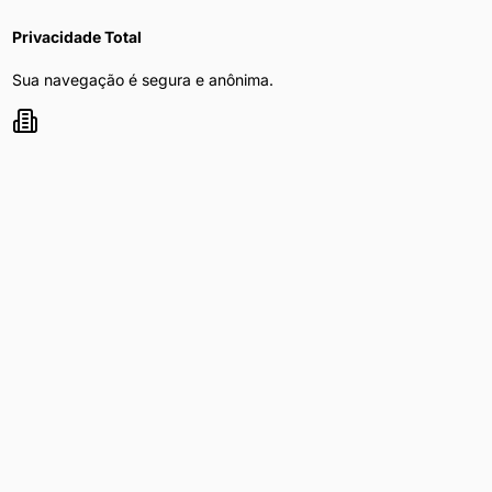
Privacidade Total
Sua navegação é segura e anônima.
Mulher Procura Homem
nas principais
capitais do Brasil
Explore
mulher procura homem
nas maiores cidades do país
Mulher Procura Homem
em
São Paulo
Mulher Procura Homem
em
Curitiba
Mulher Procura Homem
em
Rio de Janeiro
Mulher Procura Homem
em
Brasília
Mulher Procura Homem
em
Belo Horizonte
Mulher Procura Homem
em
Porto Alegre