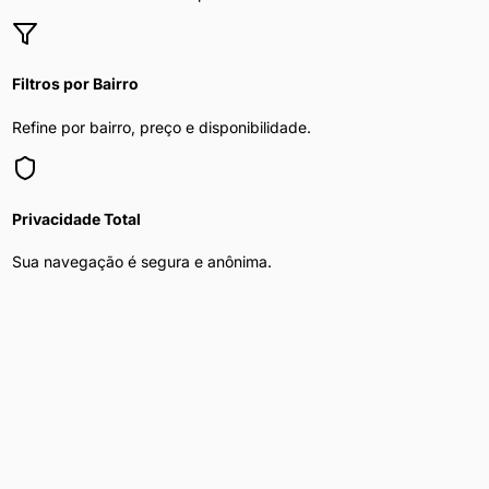
Filtros por Bairro
Refine por bairro, preço e disponibilidade.
Privacidade Total
Sua navegação é segura e anônima.
Mulher Procura Homem
nas principais
capitais do Brasil
Explore
mulher procura homem
nas maiores cidades do país
Mulher Procura Homem
em
São Paulo