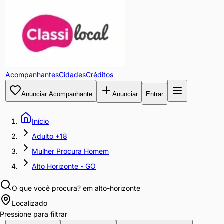
Acompanhantes
Cidades
Créditos
Anunciar Acompanhante
Anunciar
Entrar
Início
Adulto +18
Mulher Procura Homem
Alto Horizonte - GO
O que você procura?
em alto-horizonte
Localizado
Pressione para filtrar