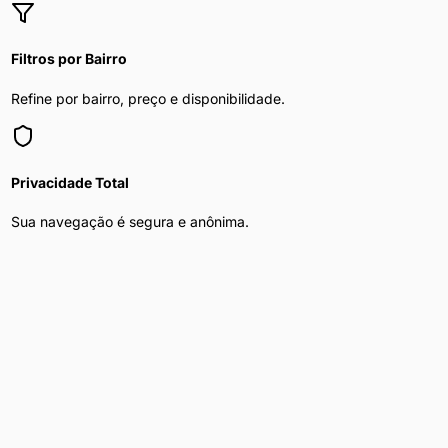
Filtros por Bairro
Refine por bairro, preço e disponibilidade.
Privacidade Total
Sua navegação é segura e anônima.
Mulher Procura Homem
nas principais
capitais do Brasil
Explore
mulher procura homem
nas maiores cidades do país
Mulher Procura Homem
em
São Paulo