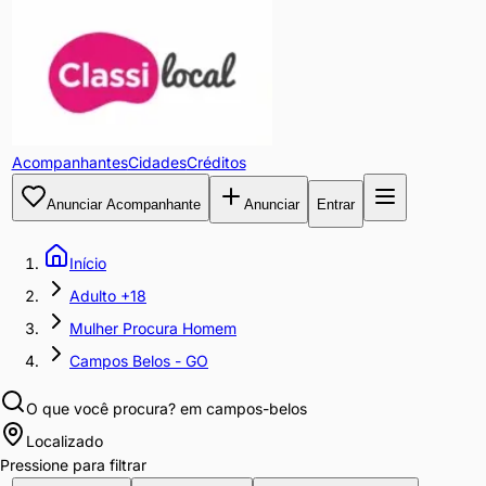
Acompanhantes
Cidades
Créditos
Anunciar Acompanhante
Anunciar
Entrar
Início
Adulto +18
Mulher Procura Homem
Campos Belos - GO
O que você procura?
em campos-belos
Localizado
Pressione para filtrar