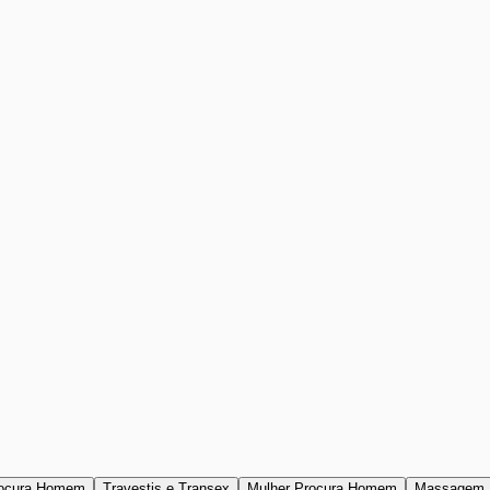
ocura Homem
Travestis e Transex
Mulher Procura Homem
Massagem 