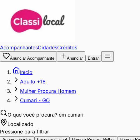
Acompanhantes
Cidades
Créditos
Anunciar Acompanhante
Anunciar
Entrar
Início
Adulto +18
Mulher Procura Homem
Cumari - GO
O que você procura?
em cumari
Localizado
Pressione para filtrar
Acompanhantes
Encontro Casual
Homem Procura Mulher
Homem Pr