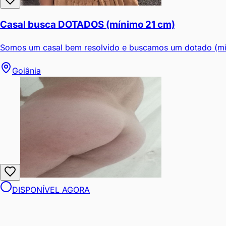
Casal busca DOTADOS (mínimo 21 cm)
Somos um casal bem resolvido e buscamos um dotado (mín
Goiânia
DISPONÍVEL AGORA