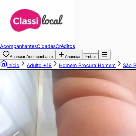
PASSIVO
RABUDO
QUER
Acompanhantes
Cidades
Créditos
PICA
Anunciar Acompanhante
Anunciar
Entrar
Início
Adulto +18
Homem Procura Homem
São P
Passivo
com
local
próximo
do
metrô
Santa
Cruz
Chamou