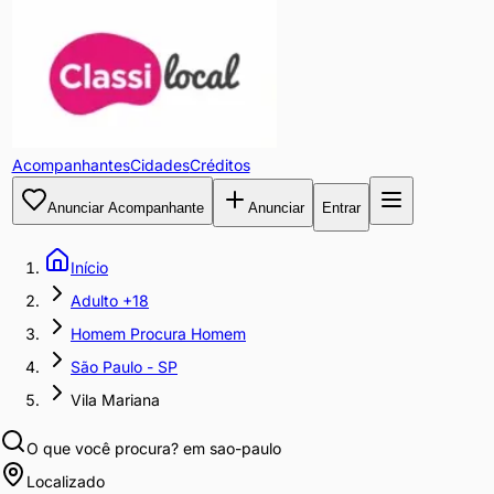
Acompanhantes
Cidades
Créditos
Anunciar Acompanhante
Anunciar
Entrar
Início
Adulto +18
Homem Procura Homem
São Paulo - SP
Vila Mariana
O que você procura?
em sao-paulo
Localizado