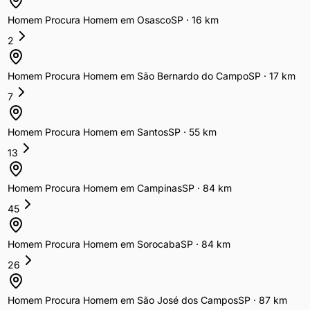
Homem Procura Homem
em
Osasco
SP
·
16
km
2
Homem Procura Homem
em
São Bernardo do Campo
SP
·
17
km
7
Homem Procura Homem
em
Santos
SP
·
55
km
13
Homem Procura Homem
em
Campinas
SP
·
84
km
45
Homem Procura Homem
em
Sorocaba
SP
·
84
km
26
Homem Procura Homem
em
São José dos Campos
SP
·
87
km