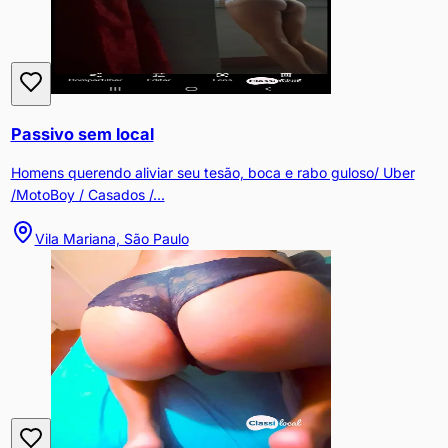
Passivo sem local
Homens querendo aliviar seu tesão, boca e rabo guloso/ Uber
/MotoBoy / Casados /...
Vila Mariana, São Paulo