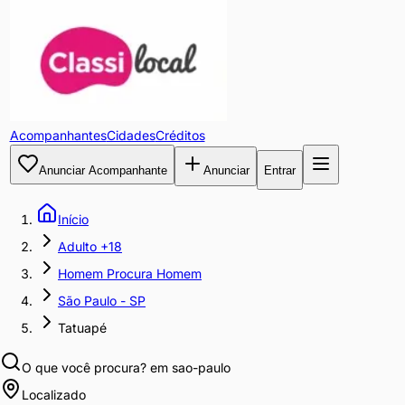
Acompanhantes
Cidades
Créditos
Anunciar Acompanhante
Anunciar
Entrar
Início
Adulto +18
Homem Procura Homem
São Paulo - SP
Tatuapé
O que você procura?
em sao-paulo
Localizado