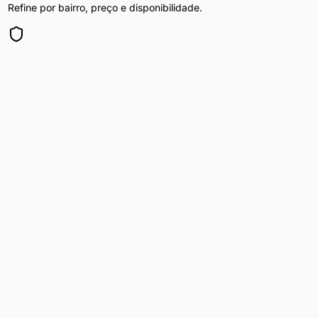
Refine por bairro, preço e disponibilidade.
Privacidade Total
Sua navegação é segura e anônima.
Explorar Regiões Próximas
Homem Procura Homem
em cidades vizinhas de
São Paulo
Homem Procura Homem
em
Guarulhos
SP
·
15
km
23