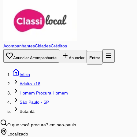
Acompanhantes
Cidades
Créditos
Anunciar Acompanhante
Anunciar
Entrar
Início
Adulto +18
Homem Procura Homem
São Paulo - SP
Butantã
O que você procura?
em sao-paulo
Localizado