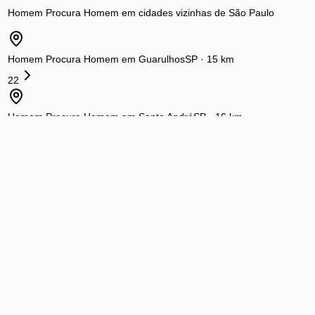
Homem Procura Homem
em cidades vizinhas de
São Paulo
Homem Procura Homem
em
Guarulhos
SP
·
15
km
22
Homem Procura Homem
em
Santo André
SP
·
16
km
11
Homem Procura Homem
em
Osasco
SP
·
16
km
2
Homem Procura Homem
em
São Bernardo do Campo
SP
·
17
km
7
Homem Procura Homem
em
Santos
SP
·
55
km
13