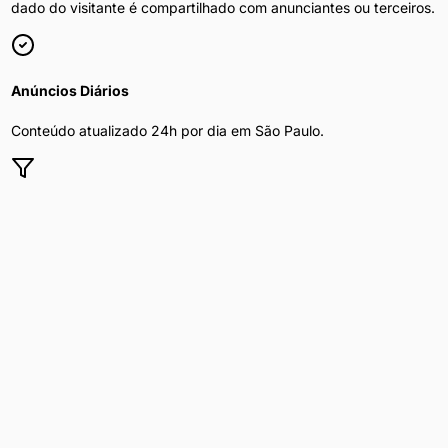
dado do visitante é compartilhado com anunciantes ou terceiros.
Anúncios Diários
Conteúdo atualizado 24h por dia em
São Paulo
.
Filtros por Bairro
Refine por bairro, preço e disponibilidade.
Privacidade Total
Sua navegação é segura e anônima.