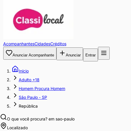
Acompanhantes
Cidades
Créditos
Anunciar Acompanhante
Anunciar
Entrar
Início
Adulto +18
Homem Procura Homem
São Paulo - SP
República
O que você procura?
em sao-paulo
Localizado