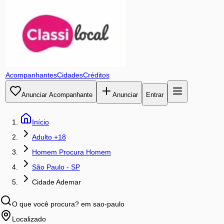
Acompanhantes
Cidades
Créditos
Anunciar Acompanhante
Anunciar
Entrar
Início
Adulto +18
Homem Procura Homem
São Paulo - SP
Cidade Ademar
O que você procura?
em sao-paulo
Localizado