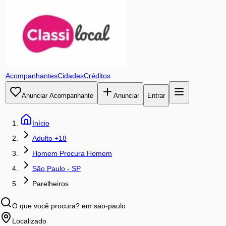
Acompanhantes
Cidades
Créditos
Anunciar Acompanhante
Anunciar
Entrar
Início
Adulto +18
Homem Procura Homem
São Paulo - SP
Parelheiros
O que você procura?
em sao-paulo
Localizado