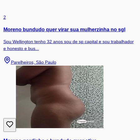
2
Moreno bundudo quer virar sua mulherzinha no sgl
Sou Wellington tenho 32 anos sou de sp capital e sou trabalhador
e honesto e bus...
Parelheiros, São Paulo