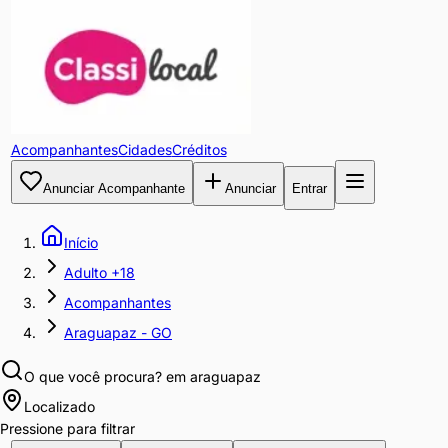
Acompanhantes
Cidades
Créditos
Anunciar Acompanhante
Anunciar
Entrar
Início
Adulto +18
Acompanhantes
Araguapaz - GO
O que você procura?
em araguapaz
Localizado
Pressione para filtrar