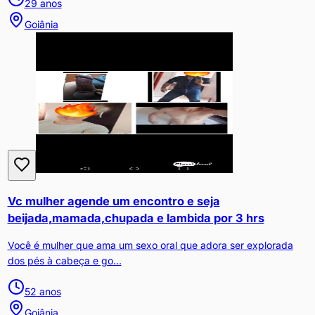
29
anos
Goiânia
Vc mulher agende um encontro e seja
beijada,mamada,chupada e lambida por 3 hrs
Você é mulher que ama um sexo oral que adora ser explorada
dos pés à cabeça e go...
52
anos
Goiânia