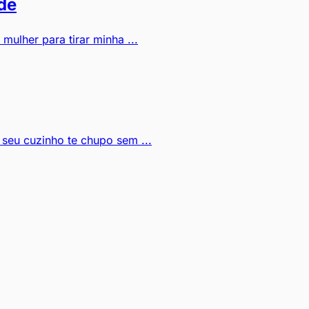
de
ulher para tirar minha ...
seu cuzinho te chupo sem ...