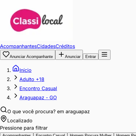
Acompanhantes
Cidades
Créditos
Anunciar Acompanhante
Anunciar
Entrar
Início
Adulto +18
Encontro Casual
Araguapaz - GO
O que você procura?
em araguapaz
Localizado
Pressione para filtrar
Acompanhantes
Encontro Casual
Homem Procura Mulher
Homem Pr