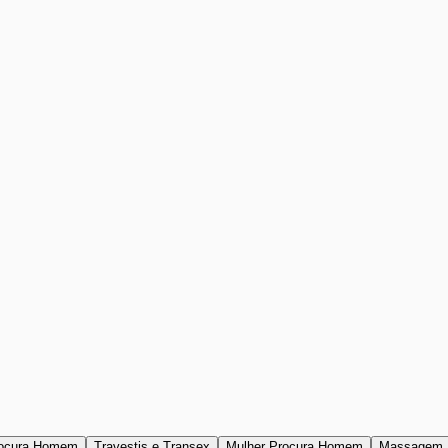
ocura Homem
Travestis e Transex
Mulher Procura Homem
Massagem 