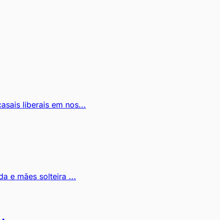
asais liberais em nos...
a e mães solteira ...