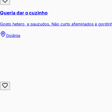
Queria dar o cuzinho
Gosto hetero, e pauzudos. Não curto afeminados e gordinh
Goiânia