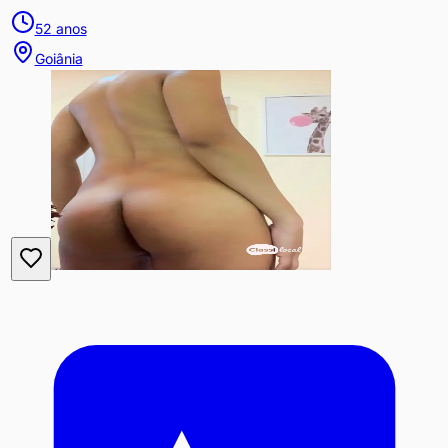
52
anos
Goiânia