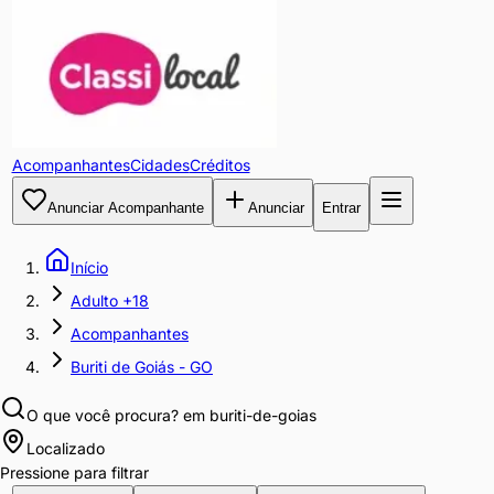
Acompanhantes
Cidades
Créditos
Anunciar Acompanhante
Anunciar
Entrar
Início
Adulto +18
Acompanhantes
Buriti de Goiás - GO
O que você procura?
em buriti-de-goias
Localizado
Pressione para filtrar