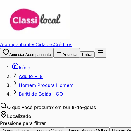
Acompanhantes
Cidades
Créditos
Anunciar Acompanhante
Anunciar
Entrar
Início
Adulto +18
Homem Procura Homem
Buriti de Goiás - GO
O que você procura?
em buriti-de-goias
Localizado
Pressione para filtrar
Acompanhantes
Encontro Casual
Homem Procura Mulher
Homem Pr