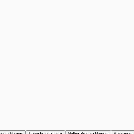
ocura Homem
Travestis e Transex
Mulher Procura Homem
Massagem 