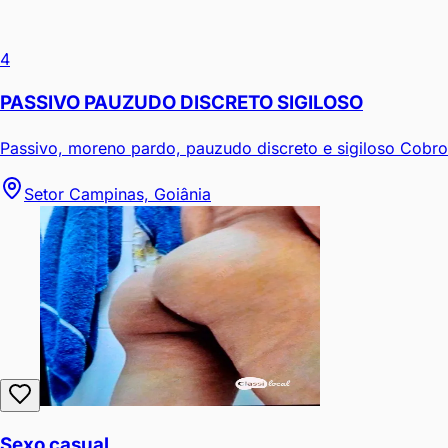
4
PASSIVO PAUZUDO DISCRETO SIGILOSO
Passivo, moreno pardo, pauzudo discreto e sigiloso Cobro
Setor Campinas, Goiânia
Sexo casual