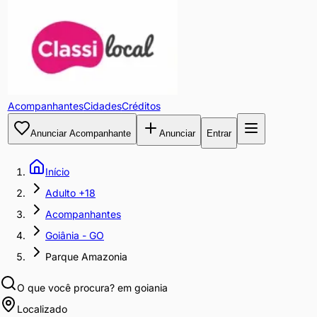
Acompanhantes
Cidades
Créditos
Anunciar Acompanhante
Anunciar
Entrar
Início
Adulto +18
Acompanhantes
Goiânia - GO
Parque Amazonia
O que você procura?
em goiania
Localizado