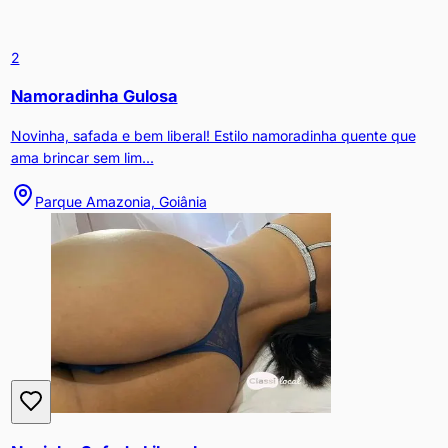
2
Namoradinha Gulosa
Novinha, safada e bem liberal! Estilo namoradinha quente que
ama brincar sem lim...
Parque Amazonia, Goiânia