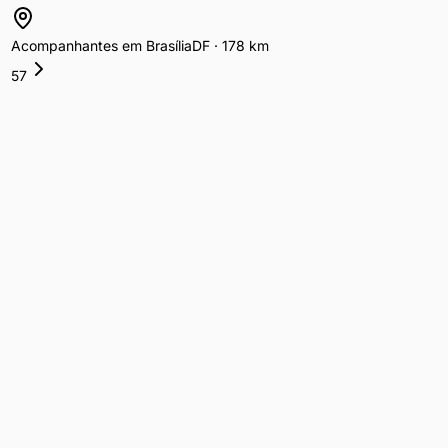
Acompanhantes
em
Brasília
DF
·
178
km
57
Acompanhantes
em
Uberlândia
MG
·
269
km
10
Acompanhantes
em
Três Lagoas
MS
·
518
km
2
Acompanhantes
em
Ribeirão Preto
SP
·
521
km
19
Acompanhantes
em
Rondonópolis
MT
·
573
km
9
Cidades próximas de
Goiânia
,
GO
com anúncios ativos