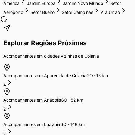
América
Jardim Europa
Jardim Novo Mundo
Setor
Aeroporto
Setor Bueno
Setor Campinas
Vila União
Explorar Regiões Próximas
Acompanhantes
em cidades vizinhas de
Goiânia
Acompanhantes
em
Aparecida de Goiânia
GO
·
15
km
4
Acompanhantes
em
Anápolis
GO
·
52
km
2
Acompanhantes
em
Luziânia
GO
·
148
km
2