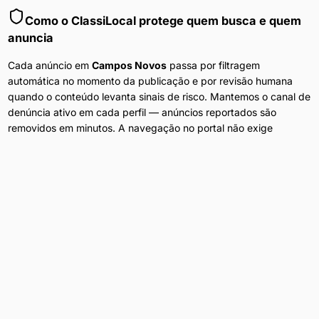
Como o ClassiLocal protege quem busca e quem
anuncia
Cada anúncio em
Campos Novos
passa por filtragem
automática no momento da publicação e por revisão humana
quando o conteúdo levanta sinais de risco. Mantemos o canal de
denúncia ativo em cada perfil — anúncios reportados são
removidos em minutos. A navegação no portal não exige
cadastro, e nenhum dado do visitante é compartilhado com
anunciantes ou terceiros.
Anúncios Diários
Conteúdo atualizado 24h por dia em
Campos Novos
.
Filtros por Bairro