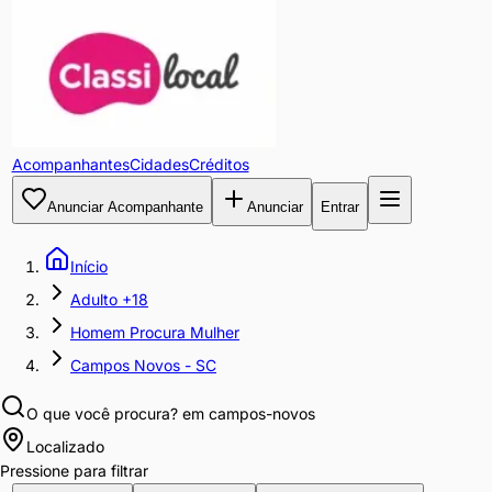
Acompanhantes
Cidades
Créditos
Anunciar Acompanhante
Anunciar
Entrar
Início
Adulto +18
Homem Procura Mulher
Campos Novos - SC
O que você procura?
em campos-novos
Localizado
Pressione para filtrar