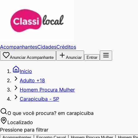
Acompanhantes
Cidades
Créditos
Anunciar Acompanhante
Anunciar
Entrar
Início
Adulto +18
Homem Procura Mulher
Carapicuíba - SP
O que você procura?
em carapicuiba
Localizado
Pressione para filtrar
Acompanhantes
Encontro Casual
Homem Procura Mulher
Homem Pr