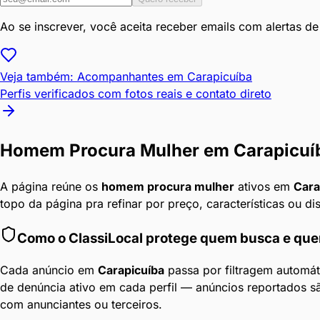
Ao se inscrever, você aceita receber emails com alertas d
Veja também: Acompanhantes em
Carapicuíba
Perfis verificados com fotos reais e contato direto
Homem Procura Mulher
em
Carapicuí
A página reúne os
homem procura mulher
ativos em
Cara
topo da página pra refinar por preço, características ou di
Como o ClassiLocal protege quem busca e qu
Cada anúncio em
Carapicuíba
passa por filtragem automát
de denúncia ativo em cada perfil — anúncios reportados s
com anunciantes ou terceiros.