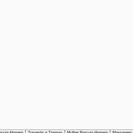
ocura Homem
Travestis e Transex
Mulher Procura Homem
Massagem 