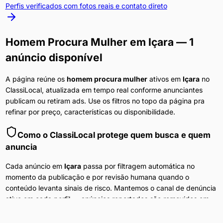
Perfis verificados com fotos reais e contato direto
Homem Procura Mulher
em
Içara
— 1
anúncio disponível
A página reúne os
homem procura mulher
ativos em
Içara
no
ClassiLocal, atualizada em tempo real conforme anunciantes
publicam ou retiram ads. Use os filtros no topo da página pra
refinar por preço, características ou disponibilidade.
Como o ClassiLocal protege quem busca e quem
anuncia
Cada anúncio em
Içara
passa por filtragem automática no
momento da publicação e por revisão humana quando o
conteúdo levanta sinais de risco. Mantemos o canal de denúncia
ativo em cada perfil — anúncios reportados são removidos em
minutos. A navegação no portal não exige cadastro, e nenhum
dado do visitante é compartilhado com anunciantes ou terceiros.