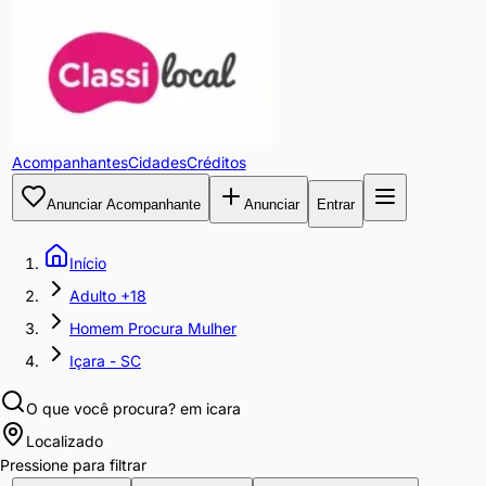
Acompanhantes
Cidades
Créditos
Anunciar Acompanhante
Anunciar
Entrar
Início
Adulto +18
Homem Procura Mulher
Içara - SC
O que você procura?
em icara
Localizado
Pressione para filtrar