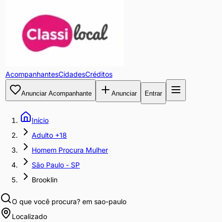
Acompanhantes
Cidades
Créditos
Anunciar Acompanhante
Anunciar
Entrar
Início
Adulto +18
Homem Procura Mulher
São Paulo - SP
Brooklin
O que você procura?
em sao-paulo
Localizado