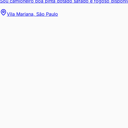
Sou camioneiro boa pinta dotado safado e fogoso disponíve
Vila Mariana, São Paulo