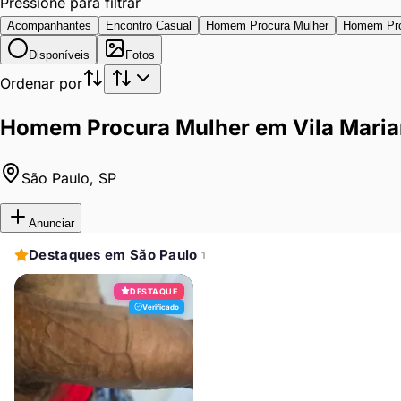
Pressione para filtrar
Acompanhantes
Encontro Casual
Homem Procura Mulher
Homem Pr
Disponíveis
Fotos
Ordenar por
Homem Procura Mulher em Vila Maria
São Paulo
,
SP
Anunciar
Destaques em São Paulo
1
DESTAQUE
Verificado