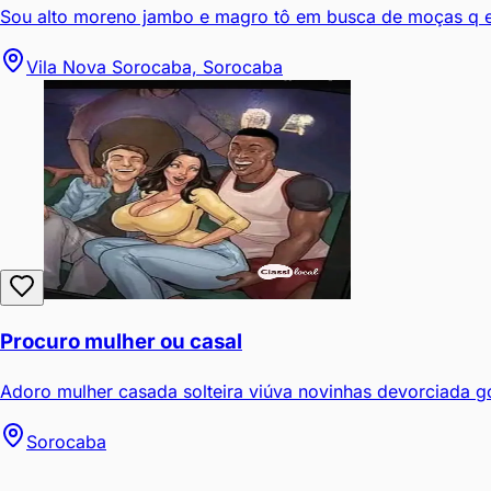
Sou alto moreno jambo e magro tô em busca de moças q e
Vila Nova Sorocaba, Sorocaba
Procuro mulher ou casal
Adoro mulher casada solteira viúva novinhas devorciada go
Sorocaba