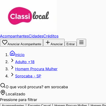
Acompanhantes
Cidades
Créditos
Anunciar Acompanhante
Anunciar
Entrar
Início
Adulto +18
Homem Procura Mulher
Sorocaba - SP
O que você procura?
em sorocaba
Localizado
Pressione para filtrar
Acompanhantes
Encontro Casual
Homem Procura Mulher
Homem Pr