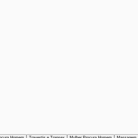
ocura Homem
Travestis e Transex
Mulher Procura Homem
Massagem 