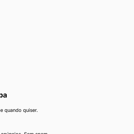
ba
le quando quiser.
e anúncios. Sem spam.