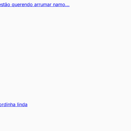
stão querendo arrumar namo...
rdinha linda