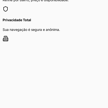
Privacidade Total
Sua navegação é segura e anônima.
Mulher Procura Homem
nas principais
capitais do Brasil
Explore
mulher procura homem
nas maiores cidades do país
Mulher Procura Homem
em
São Paulo
Mulher Procura Homem
em
Curitiba
Mulher Procura Homem
em
Rio de Janeiro
Mulher Procura Homem
em
Brasília