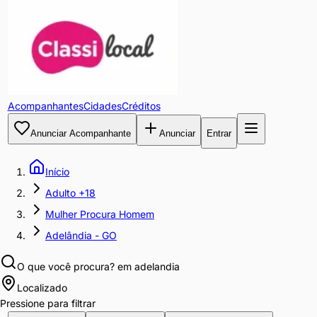
Acompanhantes
Cidades
Créditos
Anunciar Acompanhante
Anunciar
Entrar
Início
Adulto +18
Mulher Procura Homem
Adelândia - GO
O que você procura?
em adelandia
Localizado
Pressione para filtrar