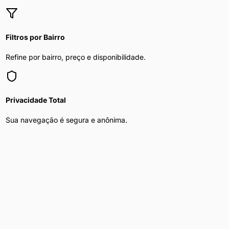
Filtros por Bairro
Refine por bairro, preço e disponibilidade.
Privacidade Total
Sua navegação é segura e anônima.
Mulher Procura Homem
nas principais
capitais do Brasil
Explore
mulher procura homem
nas maiores cidades do país
Mulher Procura Homem
em
São Paulo