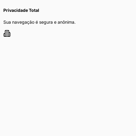
Privacidade Total
Sua navegação é segura e anônima.
Mulher Procura Homem
nas principais
capitais do Brasil
Explore
mulher procura homem
nas maiores cidades do país
Mulher Procura Homem
em
São Paulo
Mulher Procura Homem
em
Curitiba
Mulher Procura Homem
em
Rio de Janeiro
Mulher Procura Homem
em
Brasília
Mulher Procura Homem
em
Belo Horizonte
Mulher Procura Homem
em
Porto Alegre