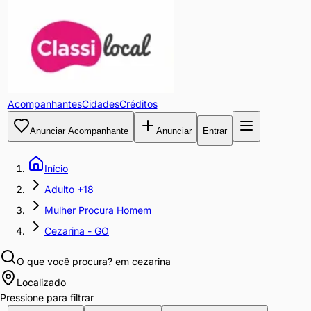
Acompanhantes
Cidades
Créditos
Anunciar Acompanhante
Anunciar
Entrar
Início
Adulto +18
Mulher Procura Homem
Cezarina - GO
O que você procura?
em cezarina
Localizado
Pressione para filtrar