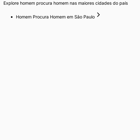
Explore
homem procura homem
nas maiores cidades do país
Homem Procura Homem
em
São Paulo
Homem Procura Homem
em
Curitiba
Homem Procura Homem
em
Rio de Janeiro
Homem Procura Homem
em
Brasília
Homem Procura Homem
em
Belo Horizonte
Homem Procura Homem
em
Porto Alegre
Homem Procura Homem
em
Salvador
Homem Procura Homem
em
Fortaleza
Homem Procura Homem
em
Recife
Homem Procura Homem
em
Goiânia