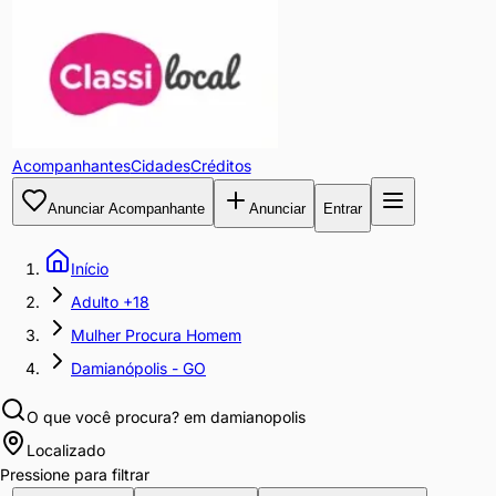
Acompanhantes
Cidades
Créditos
Anunciar Acompanhante
Anunciar
Entrar
Início
Adulto +18
Mulher Procura Homem
Damianópolis - GO
O que você procura?
em damianopolis
Localizado
Pressione para filtrar