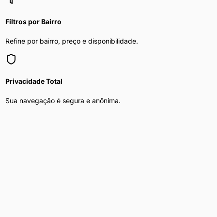
Filtros por Bairro
Refine por bairro, preço e disponibilidade.
Privacidade Total
Sua navegação é segura e anônima.
Mulher Procura Homem
nas principais
capitais do Brasil
Explore
mulher procura homem
nas maiores cidades do país
Mulher Procura Homem
em
São Paulo
Mulher Procura Homem
em
Curitiba