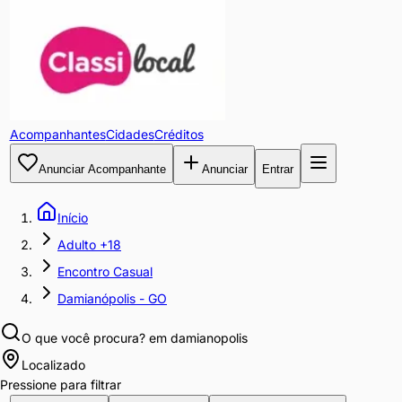
Acompanhantes
Cidades
Créditos
Anunciar Acompanhante
Anunciar
Entrar
Início
Adulto +18
Encontro Casual
Damianópolis - GO
O que você procura?
em damianopolis
Localizado
Pressione para filtrar