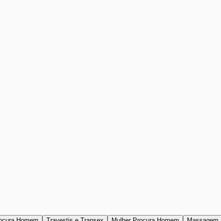
ocura Homem
Travestis e Transex
Mulher Procura Homem
Massagem 