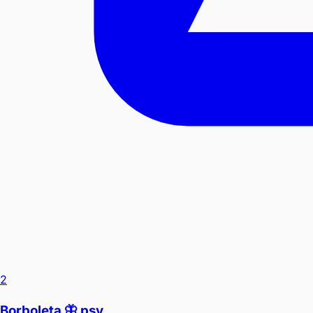
2
Borboleta 🦋 psv