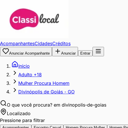
Acompanhantes
Cidades
Créditos
Anunciar Acompanhante
Anunciar
Entrar
Início
Adulto +18
Mulher Procura Homem
Divinópolis de Goiás - GO
O que você procura?
em divinopolis-de-goias
Localizado
Pressione para filtrar
Acompanhantes
Encontro Casual
Homem Procura Mulher
Homem Pr