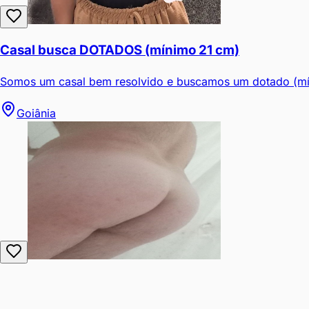
Casal busca DOTADOS (mínimo 21 cm)
Somos um casal bem resolvido e buscamos um dotado (mín
Goiânia