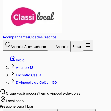
Acompanhantes
Cidades
Créditos
Anunciar Acompanhante
Anunciar
Entrar
Início
Adulto +18
Encontro Casual
Divinópolis de Goiás - GO
O que você procura?
em divinopolis-de-goias
Localizado
Pressione para filtrar