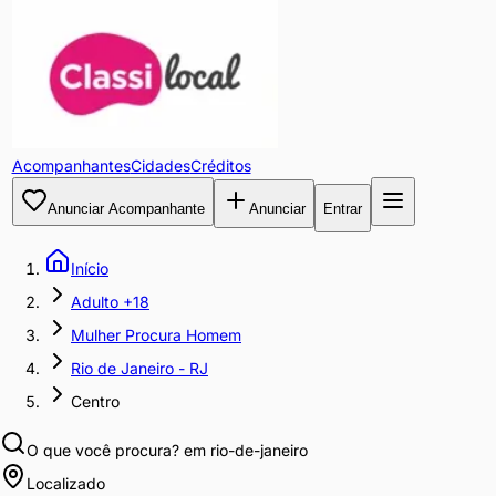
Acompanhantes
Cidades
Créditos
Anunciar Acompanhante
Anunciar
Entrar
Início
Adulto +18
Mulher Procura Homem
Rio de Janeiro - RJ
Centro
O que você procura?
em rio-de-janeiro
Localizado