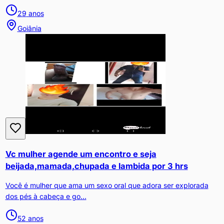
29
anos
Goiânia
Vc mulher agende um encontro e seja
beijada,mamada,chupada e lambida por 3 hrs
Você é mulher que ama um sexo oral que adora ser explorada
dos pés à cabeça e go...
52
anos