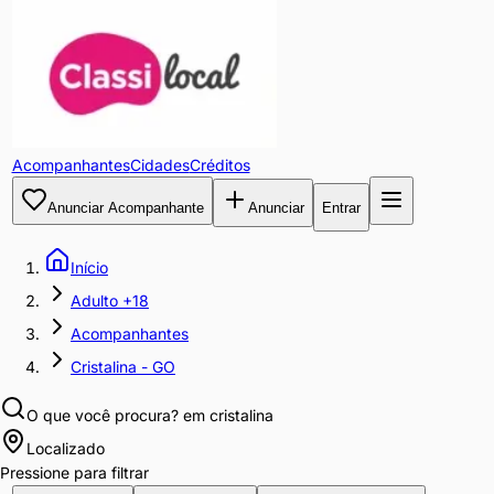
Acompanhantes
Cidades
Créditos
Anunciar Acompanhante
Anunciar
Entrar
Início
Adulto +18
Acompanhantes
Cristalina - GO
O que você procura?
em cristalina
Localizado
Pressione para filtrar