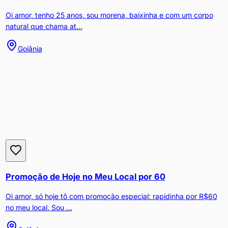
Oi amor, tenho 25 anos, sou morena, baixinha e com um corpo
natural que chama at...
Goiânia
Promoção de Hoje no Meu Local por 60
Oi amor, só hoje tô com promoção especial: rapidinha por R$60
no meu local. Sou ...