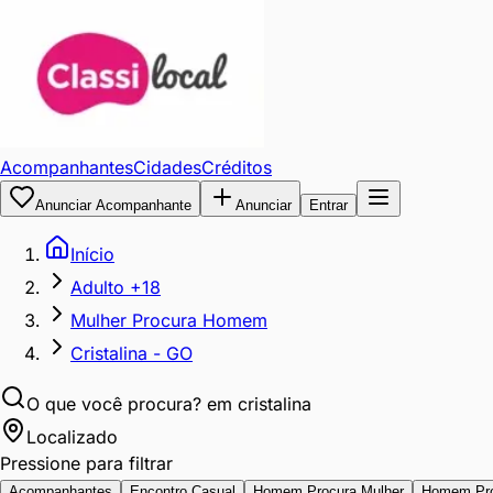
Acompanhantes
Cidades
Créditos
Anunciar Acompanhante
Anunciar
Entrar
Início
Adulto +18
Mulher Procura Homem
Cristalina - GO
O que você procura?
em cristalina
Localizado
Pressione para filtrar
Acompanhantes
Encontro Casual
Homem Procura Mulher
Homem Pr