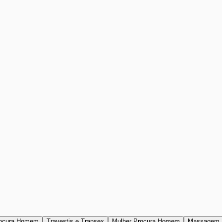
ocura Homem
Travestis e Transex
Mulher Procura Homem
Massagem 