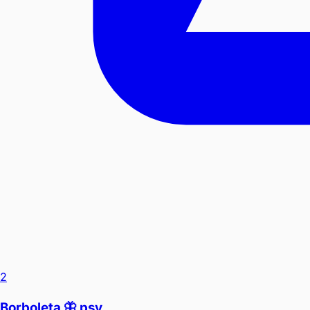
2
Borboleta 🦋 psv