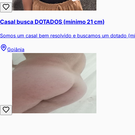
Casal busca DOTADOS (mínimo 21 cm)
Somos um casal bem resolvido e buscamos um dotado (mín
Goiânia